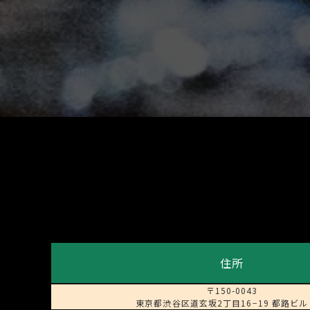
住所
〒150-0043
東京都渋谷区道玄坂2丁目16−19 都路ビル 